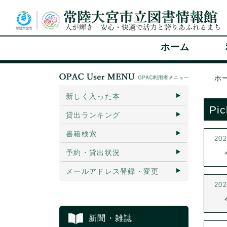
ホーム
ホ
新しく入った本
Pi
貸出ランキング
書籍検索
20
予約・貸出状況
メールアドレス登録・変更
20
新聞・雑誌