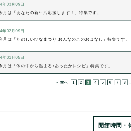
24年03月09日
今月は「あなたの新生活応援します！」特集です。
24年02月09日
今月は「たのしいひなまつり おんなのこのおはなし」特集です。
24年01月05日
今月は「体の中から温まる♪あったかレシピ」特集です。
« 前へ
1
2
3
4
5
6
7
8
開館時間・