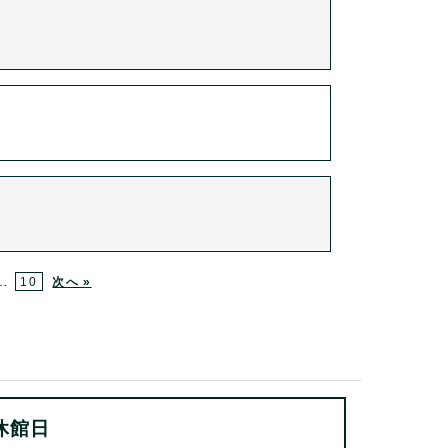
…
10
次へ »
休館日