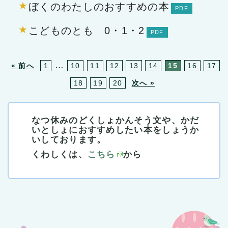
ぼくのわたしのおすすめの本
こどものとも 0・1・2
…
« 前へ
1
10
11
12
13
14
15
16
17
18
19
20
次へ »
なつ休みのどくしょかんそう文や、かだ
いとしょにおすすめしたい本をしょうか
いしております。
くわしくは、
こちら
から