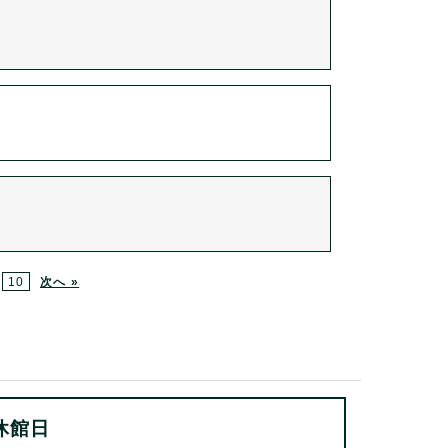
10
次へ »
休館日