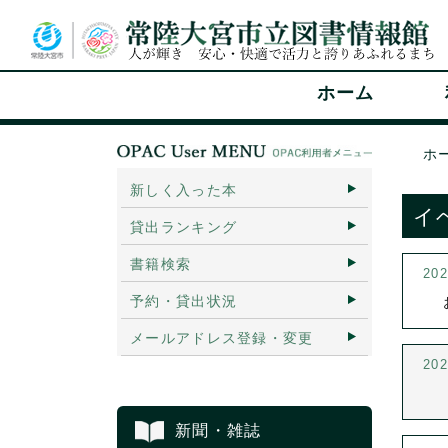
ホーム
ホ
新しく入った本
イ
貸出ランキング
書籍検索
20
予約・貸出状況
メールアドレス登録・変更
20
新聞・雑誌