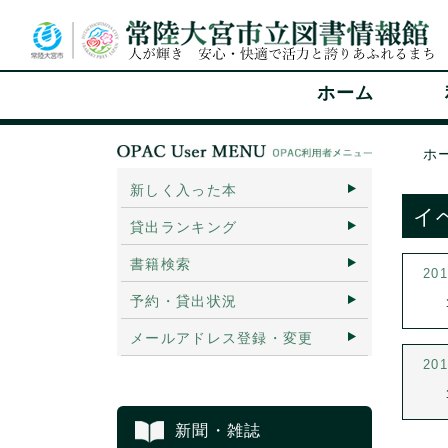
ホーム
ホ
新しく入った本
イ
貸出ランキング
書籍検索
20
予約・貸出状況
メールアドレス登録・変更
20
新聞・雑誌