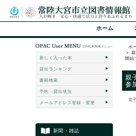
ホーム
ホ
親
新しく入った本
開始
貸出ランキング
親
書籍検索
参
予約・貸出状況
電
メールアドレス登録・変更
新聞・雑誌